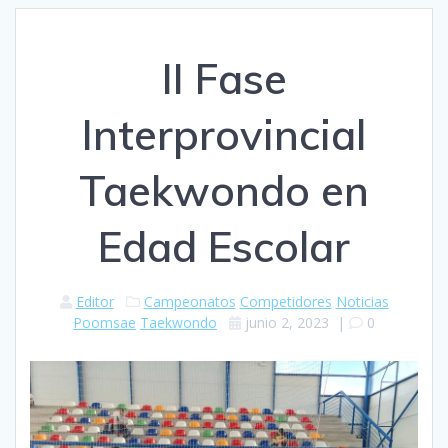
II Fase
Interprovincial
Taekwondo en
Edad Escolar
Editor
Campeonatos
Competidores
Noticias
Poomsae
Taekwondo
junio 2, 2023
|
0