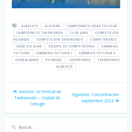
ALBACETE
ALOVERA
CAMPEONATO EDAD ESCOLAR
CAMPEONATO TAEKWONDO
CLUB JANG
COMPETICIÓN
POOMSAE
COMPETICIÓN TAEKWONDO
COMPETIDORES
EDAD ESCOLAR
EQUIPO DE COMPETIDORES
GIMNASIO
VICTORIA
GIMNASIO VICTORIA I
GIMNASIO VICTORIA II
GUADALAJARA
POOMSAE
TAEKWONDO
TAEKWONDO
ALBACETE
Anterior:
III Festival de
Siguiente:
Concentración
Taekwondo – Ciudad de
septiembre 2023
Cehegín