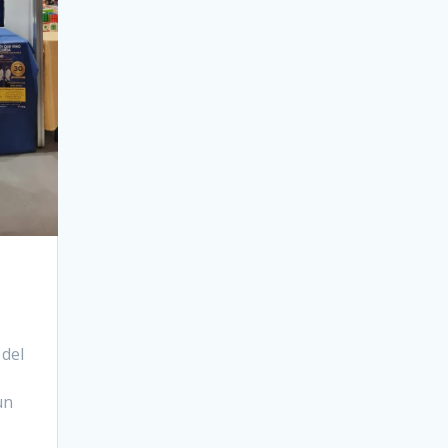
 del
un