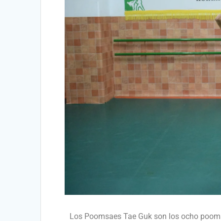
Los Poomsaes Tae Guk son los ocho poom