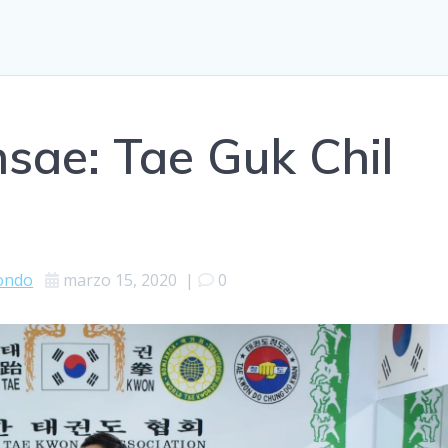
sae: Tae Guk Chil
ondo
marzo 15, 2020
|
0