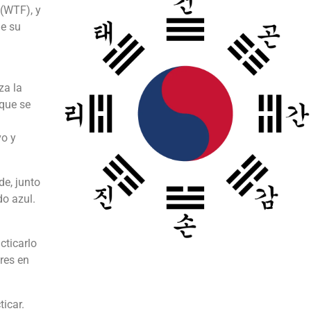
(WTF), y
me su
za la
 que se
vo y
e, junto
do azul.
cticarlo
res en
icar.