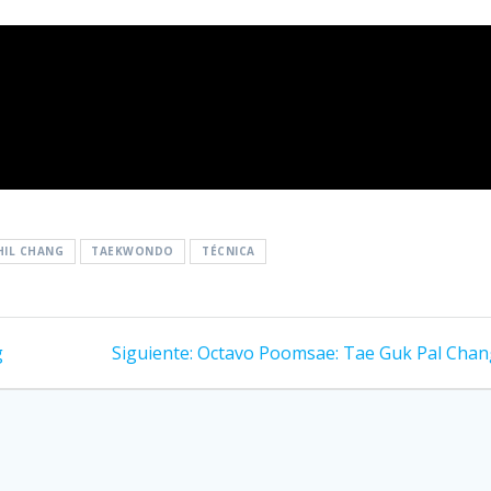
HIL CHANG
TAEKWONDO
TÉCNICA
g
Siguiente:
Octavo Poomsae: Tae Guk Pal Cha