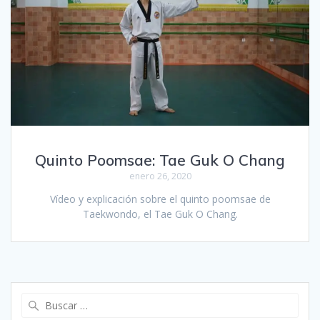
Quinto Poomsae: Tae Guk O Chang
enero 26, 2020
Vídeo y explicación sobre el quinto poomsae de
Taekwondo, el Tae Guk O Chang.
Buscar: