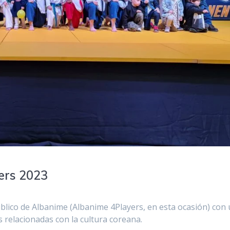
ers 2023
público de Albanime (Albanime 4Players, en esta ocasión) con
 relacionadas con la cultura coreana.