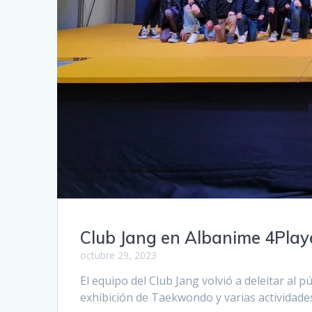
Club Jang en Albanime 4Play
octubre 29, 2023
El equipo del Club Jang volvió a deleitar al 
exhibición de Taekwondo y varias actividades