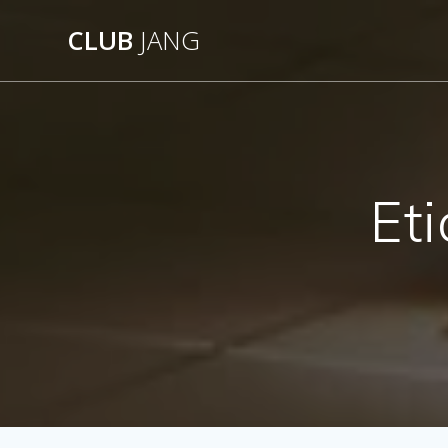
Saltar
CLUB
JANG
al
contenido
Et