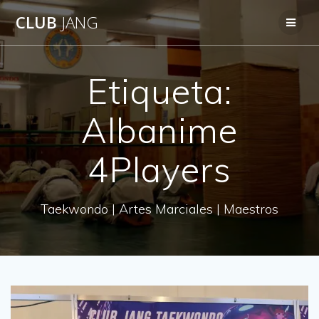
Saltar
CLUB
JANG
al
contenido
Etiqueta:
Albanime
4Players
Taekwondo | Artes Marciales | Maestros