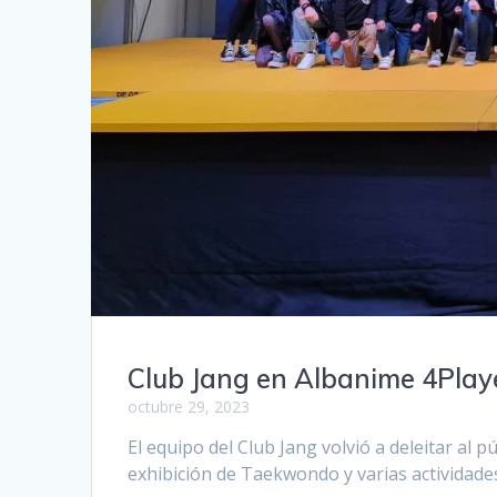
Club Jang en Albanime 4Play
octubre 29, 2023
El equipo del Club Jang volvió a deleitar al 
exhibición de Taekwondo y varias actividades