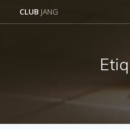
Saltar
CLUB
JANG
al
contenido
Eti