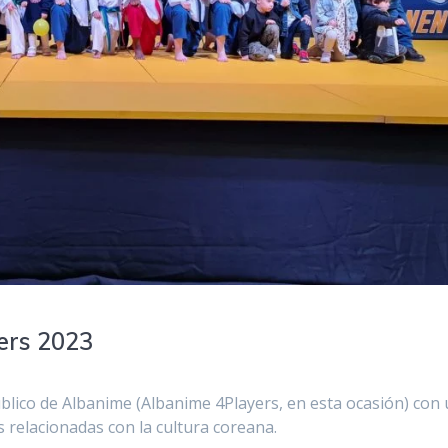
ers 2023
público de Albanime (Albanime 4Players, en esta ocasión) con
 relacionadas con la cultura coreana.