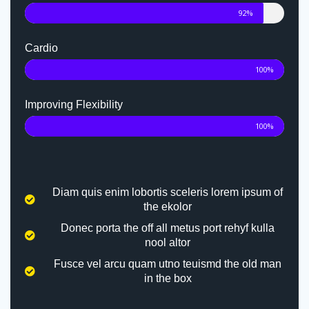
92%
Cardio
100%
Improving Flexibility
100%
Diam quis enim lobortis sceleris lorem ipsum of
the ekolor
Donec porta the off all metus port rehyf kulla
nool altor
Fusce vel arcu quam utno teuismd the old man
in the box